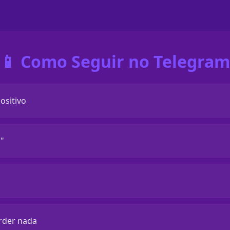
📱 Como Seguir no Telegram
ositivo
"
erder nada