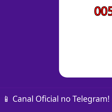
📱 Canal Oficial no Telegram!