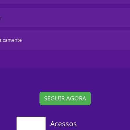
a
aticamente
SEGUIR AGORA
Acessos