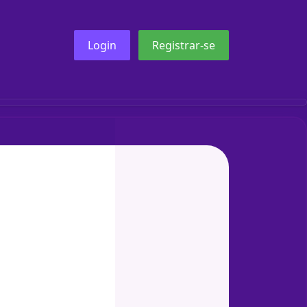
Login
Registrar-se