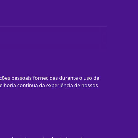
ções pessoais fornecidas durante o uso de
elhoria contínua da experiência de nossos