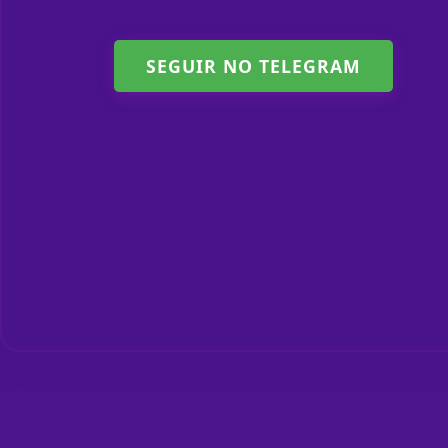
SEGUIR NO TELEGRAM