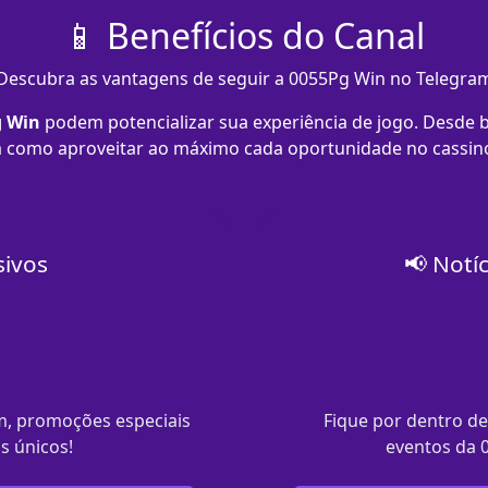
📱 Benefícios do Canal
Descubra as vantagens de seguir a 0055Pg Win no Telegra
g Win
podem potencializar sua experiência de jogo. Desde b
 como aproveitar ao máximo cada oportunidade no cassino
sivos
📢 Notí
m, promoções especiais
Fique por dentro d
s únicos!
eventos da 