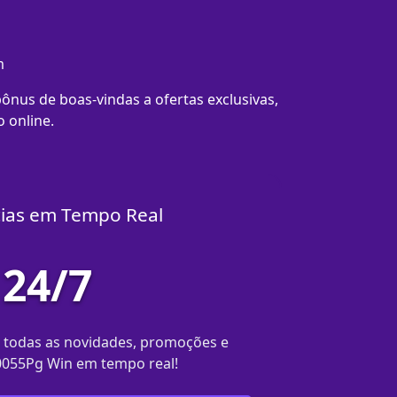
m
ônus de boas-vindas a ofertas exclusivas,
 online.
cias em Tempo Real
24/7
e todas as novidades, promoções e
0055Pg Win em tempo real!