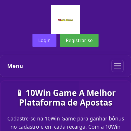
Login
Registrar-se
Menu
📱 10Win Game A Melhor
Plataforma de Apostas
Cadastre-se na 10Win Game para ganhar bônus
no cadastro e em cada recarga. Com a 10Win