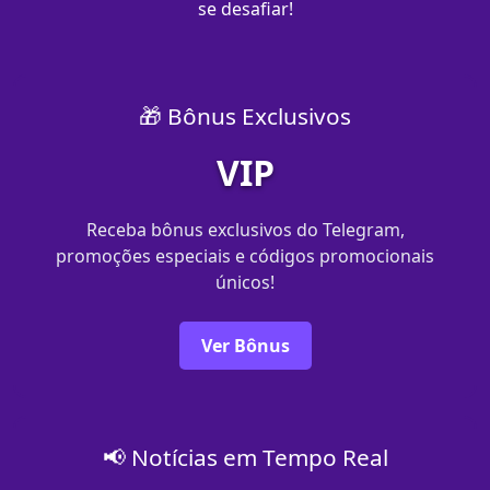
se desafiar!
🎁 Bônus Exclusivos
VIP
Receba bônus exclusivos do Telegram,
promoções especiais e códigos promocionais
únicos!
Ver Bônus
📢 Notícias em Tempo Real