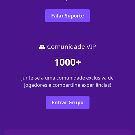
Falar Suporte
👥 Comunidade VIP
1000+
Junte-se a uma comunidade exclusiva de
jogadores e compartilhe experiências!
Entrar Grupo