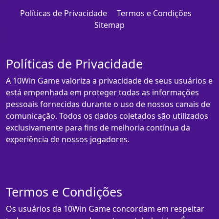
Políticas de Privacidade
Termos e Condições
Sitemap
Políticas de Privacidade
A 10Win Game valoriza a privacidade de seus usuários e
está empenhada em proteger todas as informações
pessoais fornecidas durante o uso de nossos canais de
comunicação. Todos os dados coletados são utilizados
exclusivamente para fins de melhoria contínua da
experiência de nossos jogadores.
Termos e Condições
Os usuários da 10Win Game concordam em respeitar