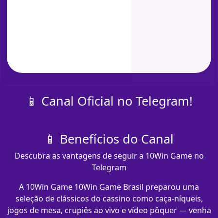
📱 Canal Oficial no Telegram!
📱 Benefícios do Canal
Descubra as vantagens de seguir a 10Win Game no
Telegram
A 10Win Game 10Win Game Brasil preparou uma
seleção de clássicos do cassino como caça-níqueis,
jogos de mesa, crupiês ao vivo e vídeo pôquer — venha