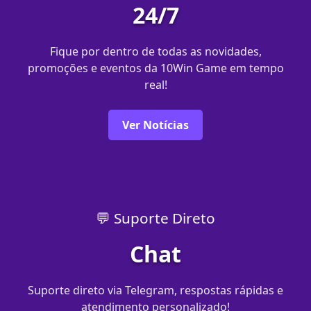
24/7
Fique por dentro de todas as novidades,
promoções e eventos da 10Win Game em tempo
real!
Ver Notícias
💬 Suporte Direto
Chat
Suporte direto via Telegram, respostas rápidas e
atendimento personalizado!