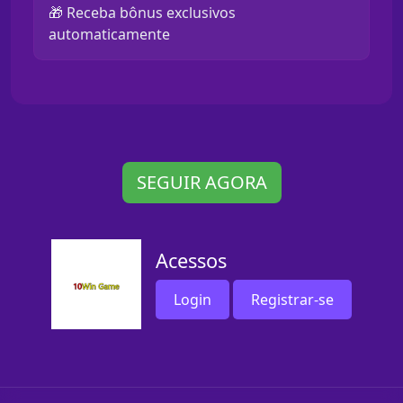
🎁 Receba bônus exclusivos
automaticamente
SEGUIR AGORA
Acessos
Login
Registrar-se