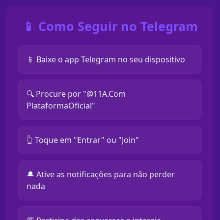
📱 Como Seguir no Telegram
📱 Baixe o app Telegram no seu dispositivo
🔍 Procure por "@11A.Com
PlataformaOficial"
👆 Toque em "Entrar" ou "Join"
🔔 Ative as notificações para não perder
nada