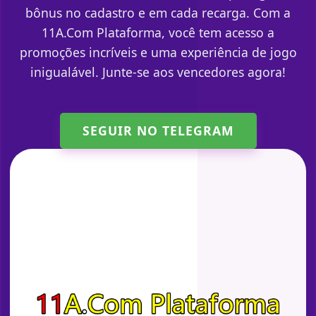
bônus no cadastro e em cada recarga. Com a
11A.Com Plataforma, você tem acesso a
promoções incríveis e uma experiência de jogo
inigualável. Junte-se aos vencedores agora!
SEGUIR NO TELEGRAM