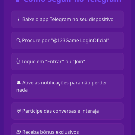
📱 Baixe o app Telegram no seu dispositivo
🔍 Procure por "@123Game LoginOficial"
👆 Toque em "Entrar" ou "Join"
🔔 Ative as notificações para não perder
nada
💬 Participe das conversas e interaja
🎁 Receba bônus exclusivos