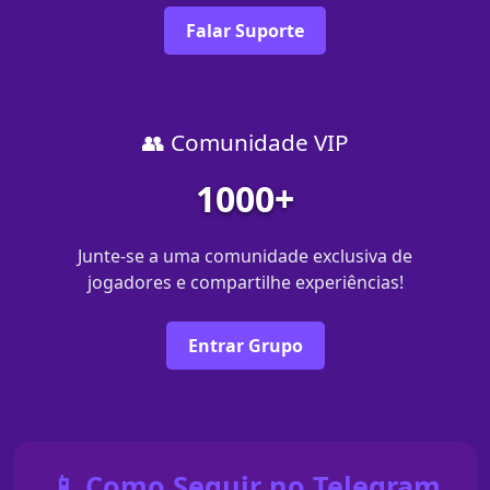
Falar Suporte
👥 Comunidade VIP
1000+
Junte-se a uma comunidade exclusiva de
jogadores e compartilhe experiências!
Entrar Grupo
📱 Como Seguir no Telegram