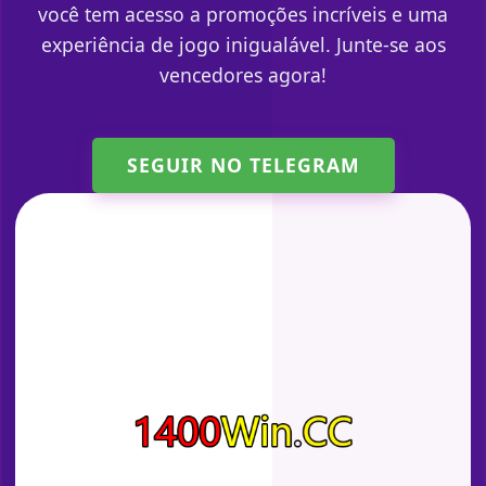
você tem acesso a promoções incríveis e uma
experiência de jogo inigualável. Junte-se aos
vencedores agora!
SEGUIR NO TELEGRAM