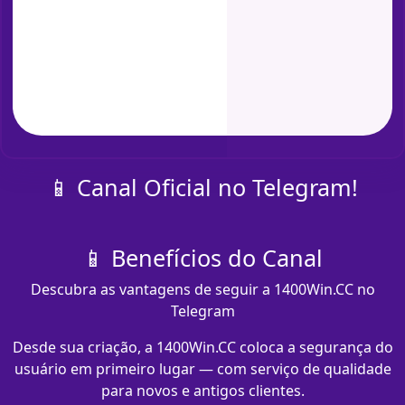
📱 Canal Oficial no Telegram!
📱 Benefícios do Canal
Descubra as vantagens de seguir a 1400Win.CC no
Telegram
Desde sua criação, a 1400Win.CC coloca a segurança do
usuário em primeiro lugar — com serviço de qualidade
para novos e antigos clientes.