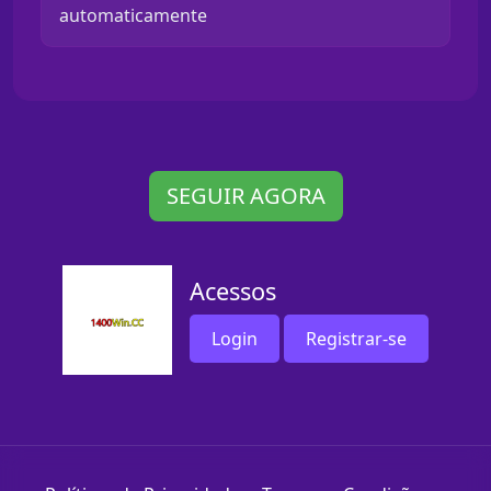
automaticamente
SEGUIR AGORA
Acessos
Login
Registrar-se