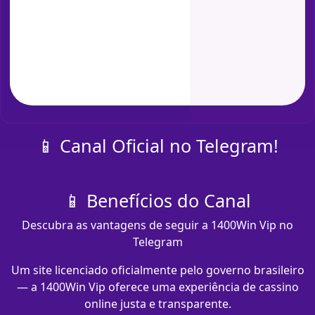
📱 Canal Oficial no Telegram!
📱 Benefícios do Canal
Descubra as vantagens de seguir a 1400Win Vip no
Telegram
Um site licenciado oficialmente pelo governo brasileiro
— a 1400Win Vip oferece uma experiência de cassino
online justa e transparente.