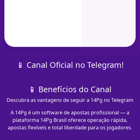
📱 Canal Oficial no Telegram!
📱 Benefícios do Canal
Descubra as vantagens de seguir a 14Pg no Telegram
A 14Pg é um software de apostas profissional — a
plataforma 14Pg Brasil oferece operação rápida,
apostas flexíveis e total liberdade para os jogadores.