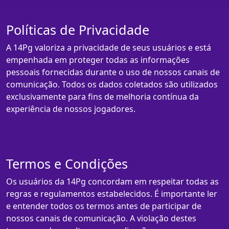
Políticas de Privacidade
A 14Pg valoriza a privacidade de seus usuários e está
empenhada em proteger todas as informações
pessoais fornecidas durante o uso de nossos canais de
comunicação. Todos os dados coletados são utilizados
exclusivamente para fins de melhoria contínua da
experiência de nossos jogadores.
Termos e Condições
Os usuários da 14Pg concordam em respeitar todas as
regras e regulamentos estabelecidos. É importante ler
e entender todos os termos antes de participar de
nossos canais de comunicação. A violação destes