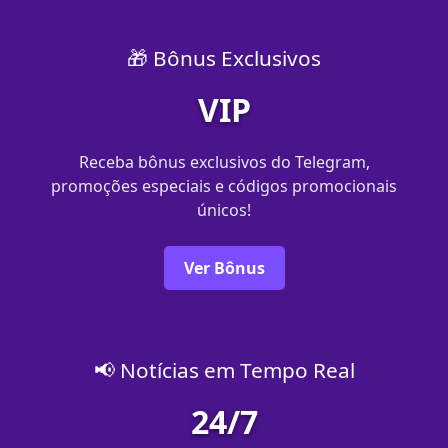
🎁 Bônus Exclusivos
VIP
Receba bônus exclusivos do Telegram,
promoções especiais e códigos promocionais
únicos!
Ver Bônus
📢 Notícias em Tempo Real
24/7