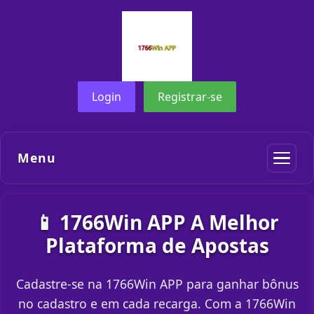
Login
Registrar-se
Menu
📱 1766Win APP A Melhor
Plataforma de Apostas
Cadastre-se na 1766Win APP para ganhar bônus
no cadastro e em cada recarga. Com a 1766Win