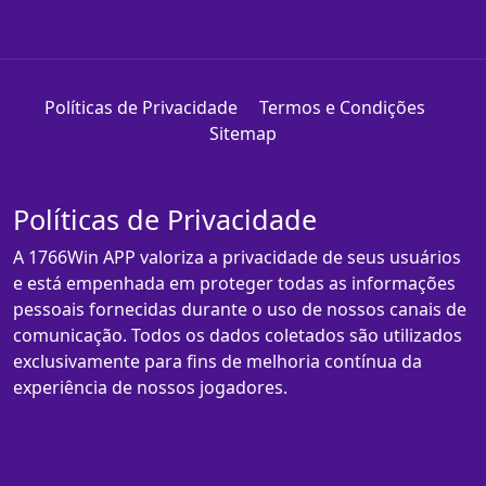
Políticas de Privacidade
Termos e Condições
Sitemap
Políticas de Privacidade
A 1766Win APP valoriza a privacidade de seus usuários
e está empenhada em proteger todas as informações
pessoais fornecidas durante o uso de nossos canais de
comunicação. Todos os dados coletados são utilizados
exclusivamente para fins de melhoria contínua da
experiência de nossos jogadores.