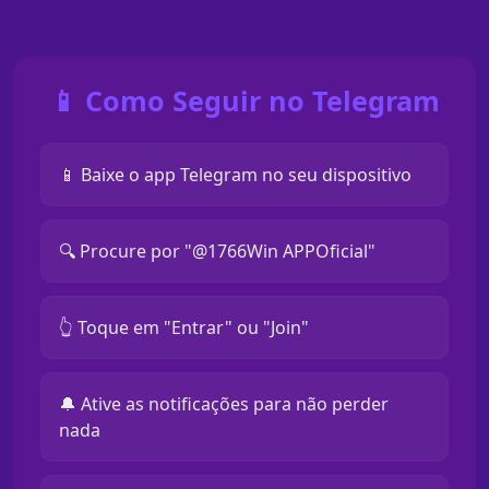
📱 Como Seguir no Telegram
📱 Baixe o app Telegram no seu dispositivo
🔍 Procure por "@1766Win APPOficial"
👆 Toque em "Entrar" ou "Join"
🔔 Ative as notificações para não perder
nada