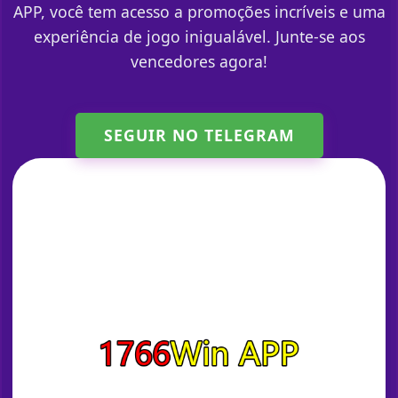
APP, você tem acesso a promoções incríveis e uma
experiência de jogo inigualável. Junte-se aos
vencedores agora!
SEGUIR NO TELEGRAM