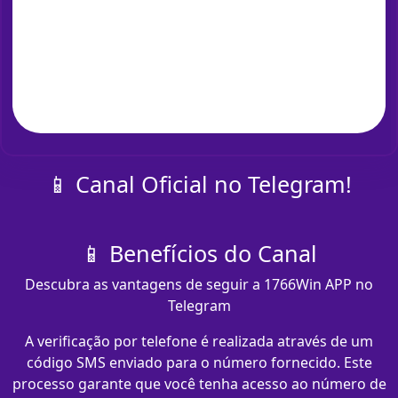
📱 Canal Oficial no Telegram!
📱 Benefícios do Canal
Descubra as vantagens de seguir a 1766Win APP no
Telegram
A verificação por telefone é realizada através de um
código SMS enviado para o número fornecido. Este
processo garante que você tenha acesso ao número de