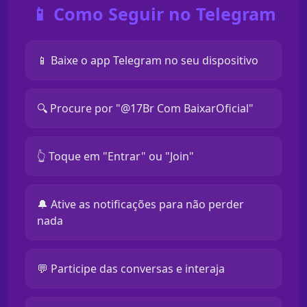
📱 Como Seguir no Telegram
📱 Baixe o app Telegram no seu dispositivo
🔍 Procure por "@17Br Com BaixarOficial"
👆 Toque em "Entrar" ou "Join"
🔔 Ative as notificações para não perder
nada
💬 Participe das conversas e interaja