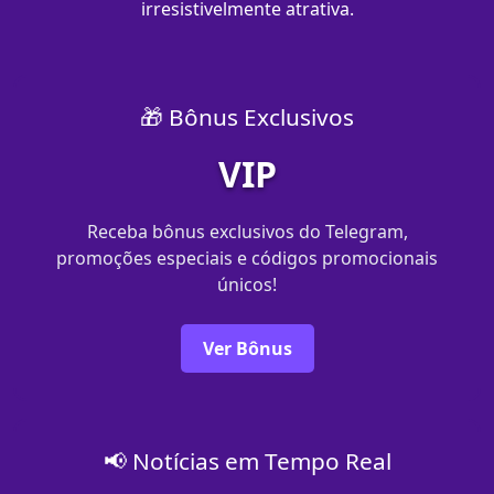
irresistivelmente atrativa.
🎁 Bônus Exclusivos
VIP
Receba bônus exclusivos do Telegram,
promoções especiais e códigos promocionais
únicos!
Ver Bônus
📢 Notícias em Tempo Real