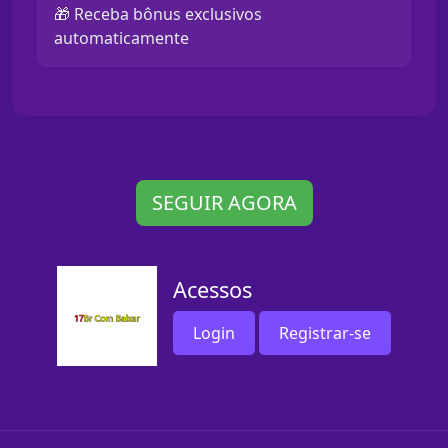
🎁 Receba bônus exclusivos
automaticamente
SEGUIR AGORA
Acessos
Login
Registrar-se