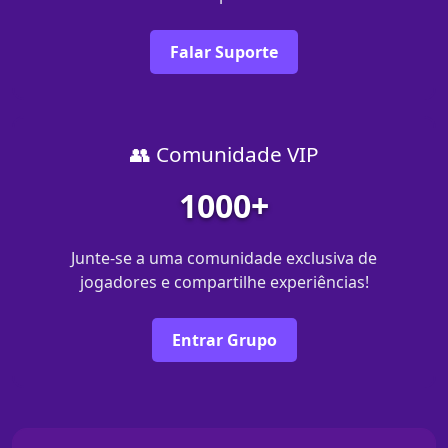
Falar Suporte
👥 Comunidade VIP
1000+
Junte-se a uma comunidade exclusiva de
jogadores e compartilhe experiências!
Entrar Grupo