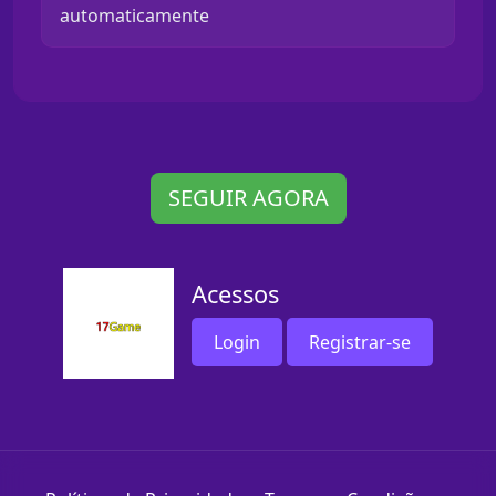
automaticamente
SEGUIR AGORA
Acessos
Login
Registrar-se