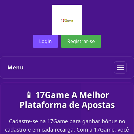
Login
Registrar-se
Menu
📱 17Game A Melhor
Plataforma de Apostas
Cadastre-se na 17Game para ganhar bônus no
cadastro e em cada recarga. Com a 17Game, você