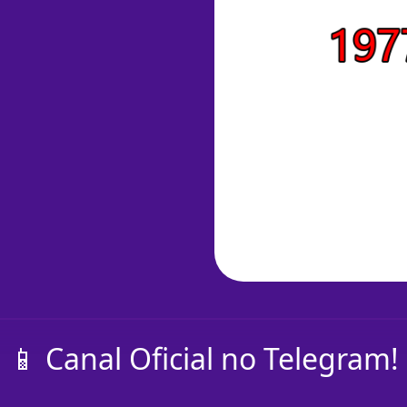
📱 Canal Oficial no Telegram!