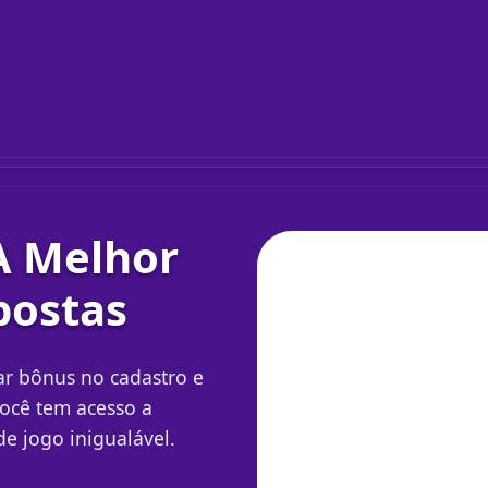
A Melhor
postas
r bônus no cadastro e
ocê tem acesso a
e jogo inigualável.