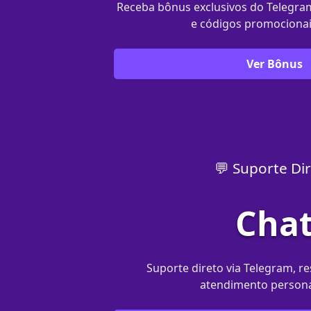
Receba bônus exclusivos do Telegra
e códigos promocionai
Ver Bônus
💬 Suporte Di
Cha
Suporte direto via Telegram, r
atendimento persona