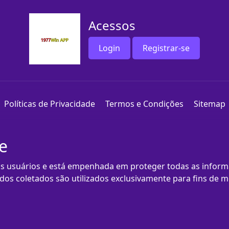
Acessos
Login
Registrar-se
Políticas de Privacidade
Termos e Condições
Sitemap
de
eus usuários e está empenhada em proteger todas as inform
os coletados são utilizados exclusivamente para fins de m