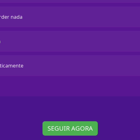
erder nada
a
aticamente
SEGUIR AGORA