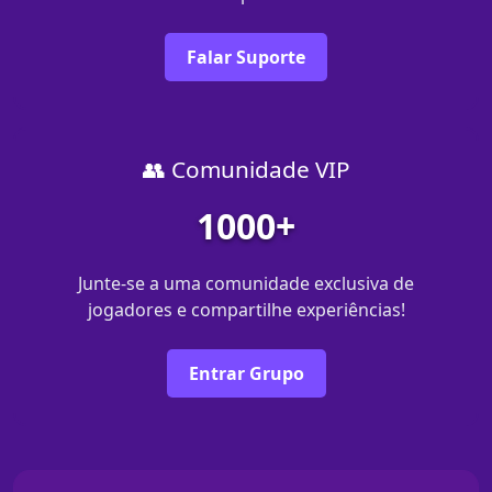
Falar Suporte
👥 Comunidade VIP
1000+
Junte-se a uma comunidade exclusiva de
jogadores e compartilhe experiências!
Entrar Grupo