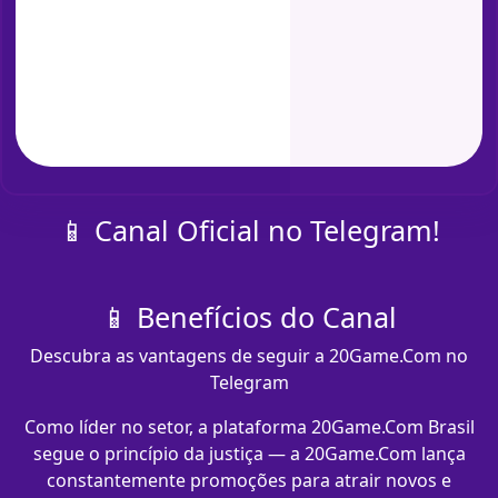
📱 Canal Oficial no Telegram!
📱 Benefícios do Canal
Descubra as vantagens de seguir a 20Game.Com no
Telegram
Como líder no setor, a plataforma 20Game.Com Brasil
segue o princípio da justiça — a 20Game.Com lança
constantemente promoções para atrair novos e