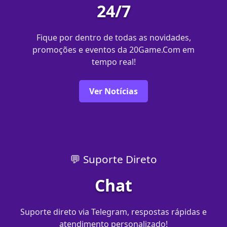
24/7
Fique por dentro de todas as novidades,
promoções e eventos da 20Game.Com em
tempo real!
Ver Notícias
💬 Suporte Direto
Chat
Suporte direto via Telegram, respostas rápidas e
atendimento personalizado!