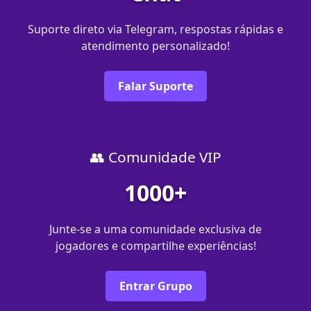
Suporte direto via Telegram, respostas rápidas e
atendimento personalizado!
Falar Suporte
👥 Comunidade VIP
1000+
Junte-se a uma comunidade exclusiva de
jogadores e compartilhe experiências!
Entrar Grupo