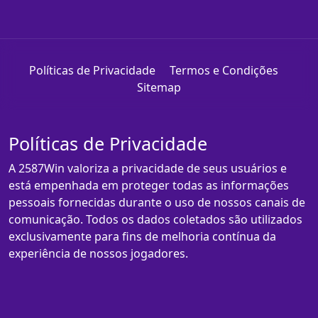
Políticas de Privacidade
Termos e Condições
Sitemap
Políticas de Privacidade
A 2587Win valoriza a privacidade de seus usuários e
está empenhada em proteger todas as informações
pessoais fornecidas durante o uso de nossos canais de
comunicação. Todos os dados coletados são utilizados
exclusivamente para fins de melhoria contínua da
experiência de nossos jogadores.