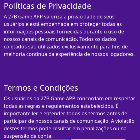
Políticas de Privacidade
A 27B Game APP valoriza a privacidade de seus
usuários e está empenhada em proteger todas as
informações pessoais fornecidas durante o uso de
nossos canais de comunicação. Todos os dados
coletados são utilizados exclusivamente para fins de
melhoria contínua da experiência de nossos jogadores.
Termos e Condições
Os usuários da 27B Game APP concordam em respeitar
todas as regras e regulamentos estabelecidos. É
importante ler e entender todos os termos antes de
participar de nossos canais de comunicação. A violação
destes termos pode resultar em penalizações ou na
suspensão da conta.