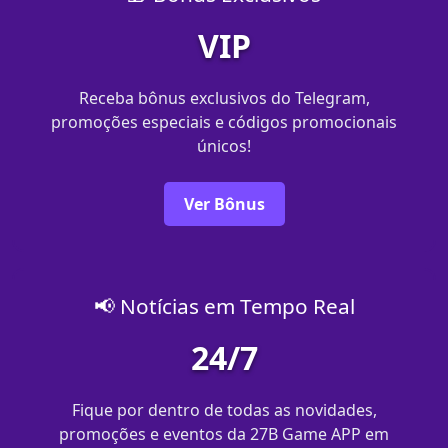
VIP
Receba bônus exclusivos do Telegram,
promoções especiais e códigos promocionais
únicos!
Ver Bônus
📢 Notícias em Tempo Real
24/7
Fique por dentro de todas as novidades,
promoções e eventos da 27B Game APP em