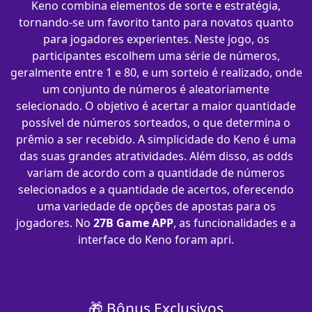
Keno combina elementos de sorte e estratégia,
tornando-se um favorito tanto para novatos quanto
para jogadores experientes. Neste jogo, os
participantes escolhem uma série de números,
geralmente entre 1 e 80, e um sorteio é realizado, onde
um conjunto de números é aleatoriamente
selecionado. O objetivo é acertar a maior quantidade
possível de números sorteados, o que determina o
prêmio a ser recebido. A simplicidade do Keno é uma
das suas grandes atratividades. Além disso, as odds
variam de acordo com a quantidade de números
selecionados e a quantidade de acertos, oferecendo
uma variedade de opções de apostas para os
jogadores. No
27B Game APP
, as funcionalidades e a
interface do Keno foram apri.
🎁 Bônus Exclusivos