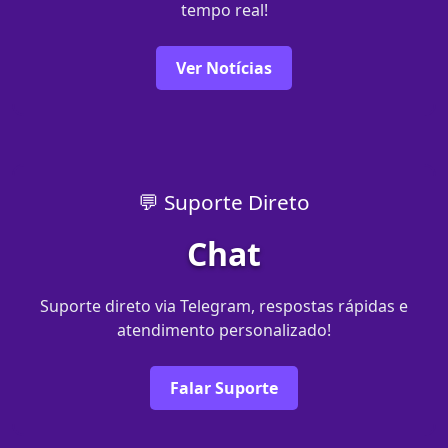
tempo real!
Ver Notícias
💬 Suporte Direto
Chat
Suporte direto via Telegram, respostas rápidas e
atendimento personalizado!
Falar Suporte