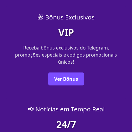
🎁 Bônus Exclusivos
VIP
Receba bônus exclusivos do Telegram,
promoções especiais e códigos promocionais
únicos!
Ver Bônus
📢 Notícias em Tempo Real
24/7