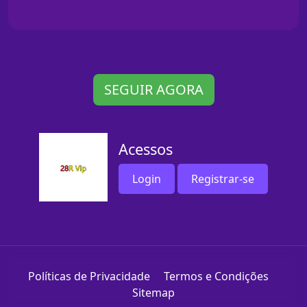
SEGUIR AGORA
Acessos
Login
Registrar-se
Políticas de Privacidade
Termos e Condições
Sitemap