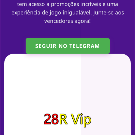
tem acesso a promoções incríveis e uma
experiência de jogo inigualável. Junte-se aos
vencedores agora!
SEGUIR NO TELEGRAM