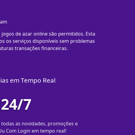
ram
jogos de azar online são permitidos. Esta
dos os serviços disponíveis sem problemas
futuras transações financeiras.
cias em Tempo Real
24/7
e todas as novidades, promoções e
Uu Com Login em tempo real!