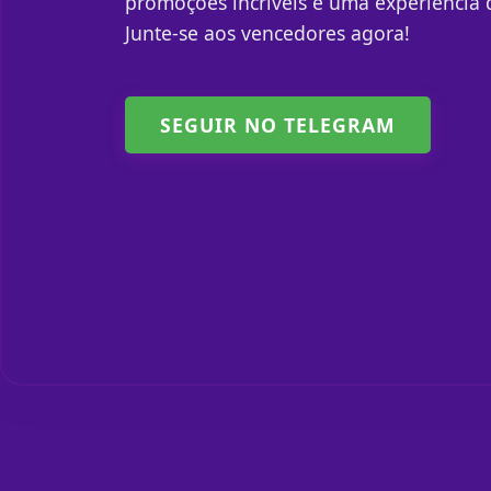
promoções incríveis e uma experiência d
Junte-se aos vencedores agora!
SEGUIR NO TELEGRAM