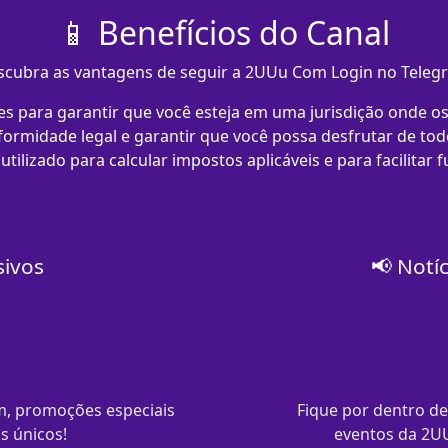
📱 Benefícios do Canal
scubra as vantagens de seguir a 2UUu Com Login no Teleg
es para garantir que você esteja em uma jurisdição onde os 
nformidade legal e garantir que você possa desfrutar de to
ilizado para calcular impostos aplicáveis e para facilitar 
sivos
📢 Notí
m, promoções especiais
Fique por dentro d
s únicos!
eventos da 2U