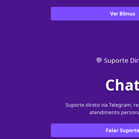
Ver Bônus
💬 Suporte Di
Cha
Suporte direto via Telegram, r
atendimento persona
Falar Suport