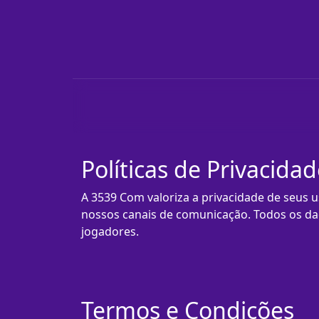
Políticas de Privacida
A 3539 Com valoriza a privacidade de seus
nossos canais de comunicação. Todos os dad
jogadores.
Termos e Condições