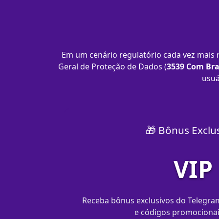
Em um cenário regulatório cada vez mais 
Geral de Proteção de Dados (
3539 Com Bra
usuá
🎁 Bônus Exclu
VIP
Receba bônus exclusivos do Telegra
e códigos promocionai