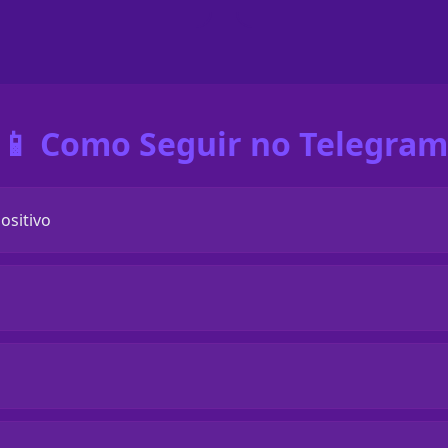
📱 Como Seguir no Telegram
ositivo