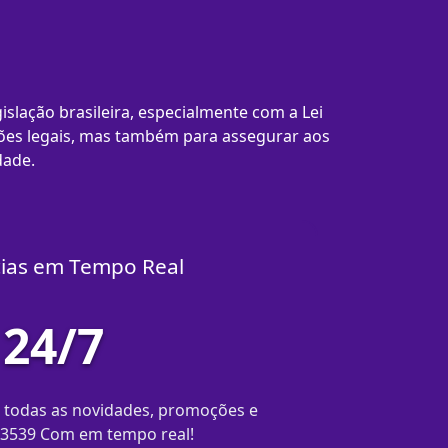
slação brasileira, especialmente com a Lei
nções legais, mas também para assegurar aos
dade.
cias em Tempo Real
24/7
e todas as novidades, promoções e
 3539 Com em tempo real!