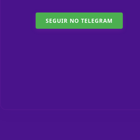
SEGUIR NO TELEGRAM