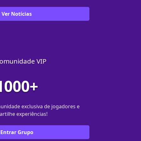
Ver Notícias
Comunidade VIP
1000+
unidade exclusiva de jogadores e
rtilhe experiências!
Entrar Grupo