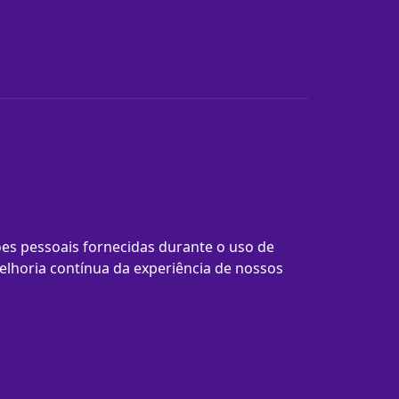
es pessoais fornecidas durante o uso de
elhoria contínua da experiência de nossos