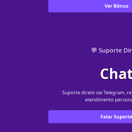
Ver Bônus
💬 Suporte Di
Cha
Suporte direto via Telegram, r
atendimento persona
Falar Suport