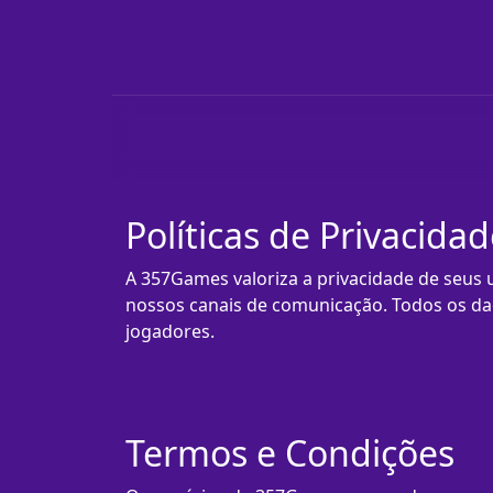
Políticas de Privacida
A 357Games valoriza a privacidade de seus
nossos canais de comunicação. Todos os dad
jogadores.
Termos e Condições