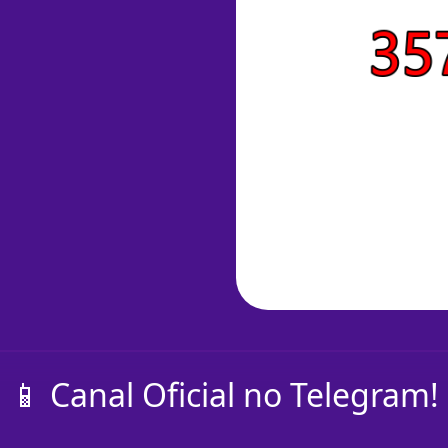
📱 Canal Oficial no Telegram!