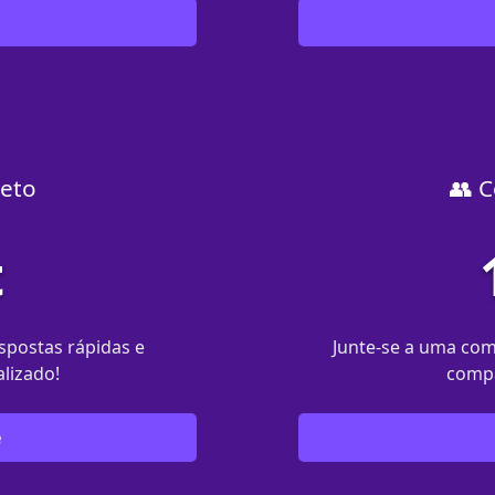
reto
👥 
t
espostas rápidas e
Junte-se a uma com
lizado!
compa
e