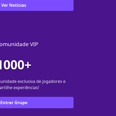
Ver Notícias
Comunidade VIP
1000+
unidade exclusiva de jogadores e
rtilhe experiências!
Entrar Grupo