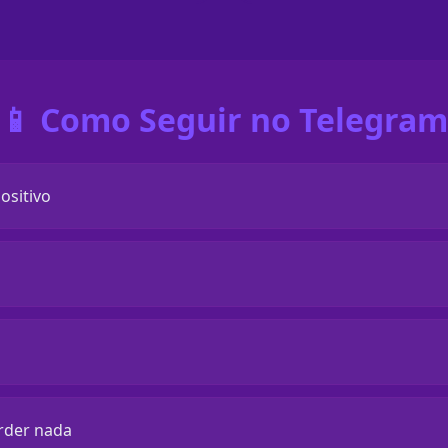
📱 Como Seguir no Telegram
ositivo
erder nada