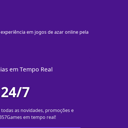
 experiência em jogos de azar online pela
cias em Tempo Real
24/7
e todas as novidades, promoções e
 357Games em tempo real!