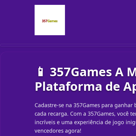
📱 357Games A 
Plataforma de A
Cadastre-se na 357Games para ganhar 
cada recarga. Com a 357Games, você t
incríveis e uma experiência de jogo inig
vencedores agora!