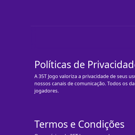
Políticas de Privacida
A 35T Jogo valoriza a privacidade de seus 
nossos canais de comunicação. Todos os dad
jogadores.
Termos e Condições