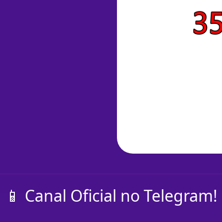
📱 Canal Oficial no Telegram!