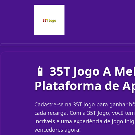
📱 35T Jogo A Me
Plataforma de A
Cadastre-se na 35T Jogo para ganhar b
cada recarga. Com a 35T Jogo, você te
incríveis e uma experiência de jogo inig
vencedores agora!