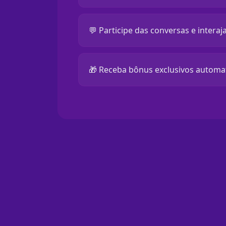
💬 Participe das conversas e interaj
🎁 Receba bônus exclusivos autom