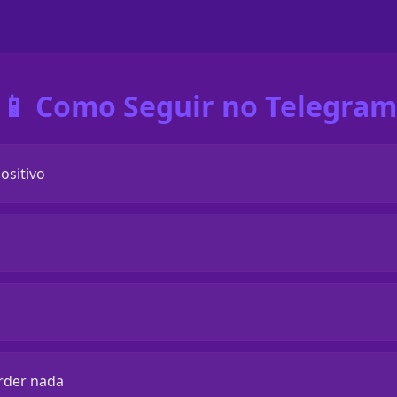
📱 Como Seguir no Telegram
ositivo
erder nada