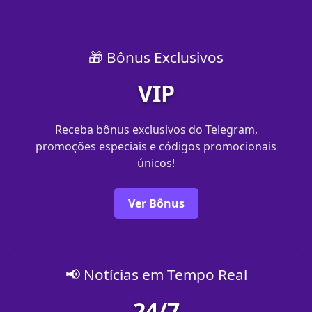
🎁 Bônus Exclusivos
VIP
Receba bônus exclusivos do Telegram,
promoções especiais e códigos promocionais
únicos!
Ver Bônus
📢 Notícias em Tempo Real
24/7