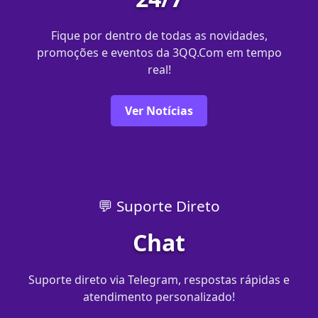
Fique por dentro de todas as novidades,
promoções e eventos da 3QQ.Com em tempo
real!
Ver Notícias
💬 Suporte Direto
Chat
Suporte direto via Telegram, respostas rápidas e
atendimento personalizado!