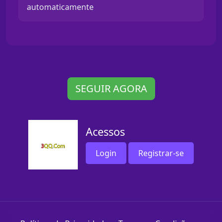
automaticamente
SEGUIR AGORA
Acessos
Login
Registrar-se