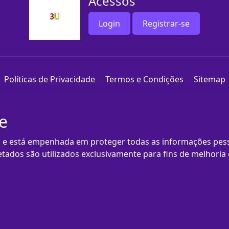
Acessos
Login
Registrar-se
Políticas de Privacidade
Termos e Condições
Sitemap
de
os e está empenhada em proteger todas as informações pes
tados são utilizados exclusivamente para fins de melhoria