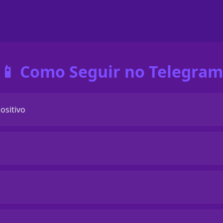
📱 Como Seguir no Telegram
ositivo