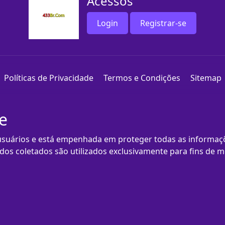
Acessos
Login
Registrar-se
Políticas de Privacidade
Termos e Condições
Sitemap
de
 usuários e está empenhada em proteger todas as informaç
os coletados são utilizados exclusivamente para fins de m