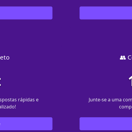
reto
👥 
t
espostas rápidas e
Junte-se a uma com
lizado!
compa
e