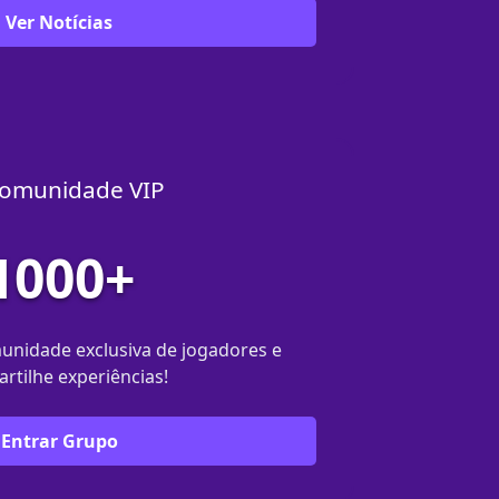
Ver Notícias
Comunidade VIP
1000+
unidade exclusiva de jogadores e
rtilhe experiências!
Entrar Grupo