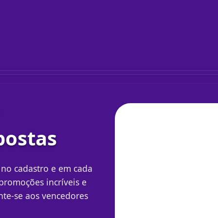
postas
 no cadastro e em cada
promoções incríveis e
unte-se aos vencedores