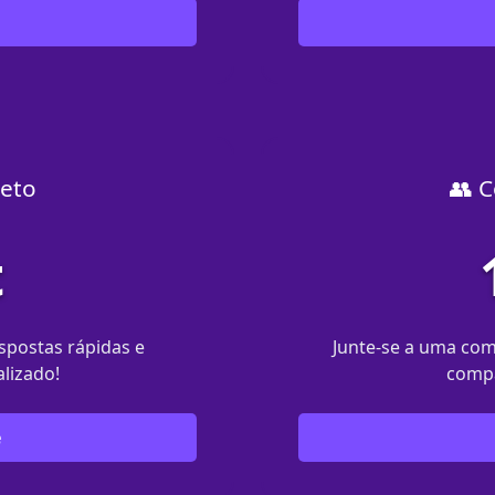
reto
👥 
t
espostas rápidas e
Junte-se a uma com
lizado!
compa
e