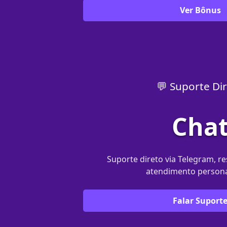
Ver Bônus
💬 Suporte Di
Cha
Suporte direto via Telegram, r
atendimento persona
Falar Suport