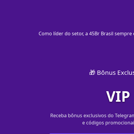
Como líder do setor, a 45Br Brasil sempr
🎁 Bônus Exclu
VIP
Receba bônus exclusivos do Telegra
e códigos promocionai