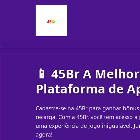
📱 45Br A Melhor
Plataforma de A
Cadastre-se na 45Br para ganhar bônus
recarga. Com a 45Br, você tem acesso a 
uma experiência de jogo inigualável. J
agora!