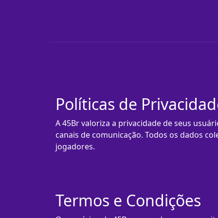
Políticas de Privacida
A 45Br valoriza a privacidade de seus usuá
canais de comunicação. Todos os dados cole
jogadores.
Termos e Condições