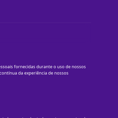
essoais fornecidas durante o uso de nossos
 contínua da experiência de nossos