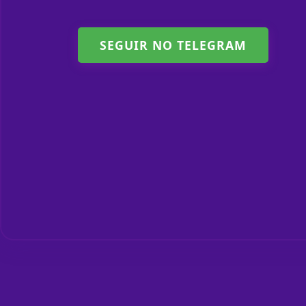
SEGUIR NO TELEGRAM