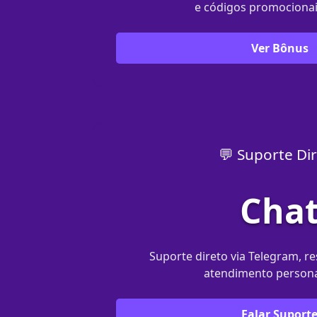
e códigos promocionai
Ver Bônus
💬 Suporte Di
Cha
Suporte direto via Telegram, r
atendimento persona
Falar Suport