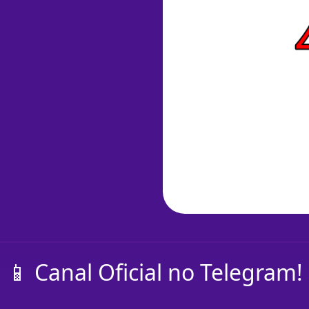
📱 Canal Oficial no Telegram!