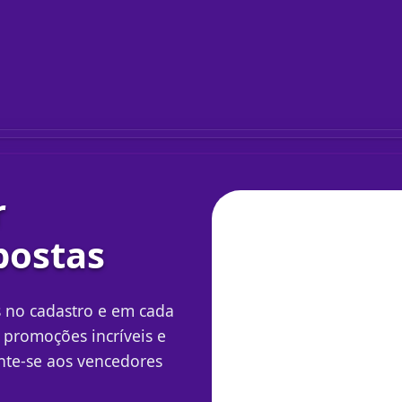
r
postas
 no cadastro e em cada
 promoções incríveis e
unte-se aos vencedores