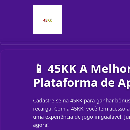
📱 45KK A Melho
Plataforma de A
Cadastre-se na 45KK para ganhar bônus
recarga. Com a 45KK, você tem acesso a
uma experiência de jogo inigualável. J
agora!