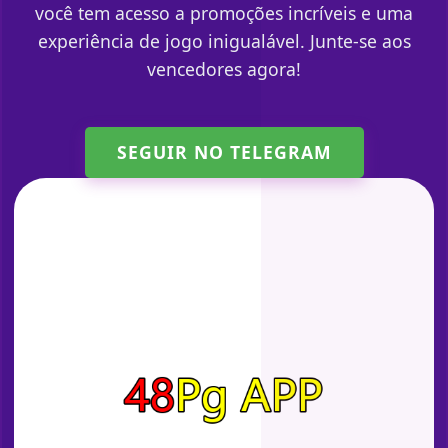
você tem acesso a promoções incríveis e uma
experiência de jogo inigualável. Junte-se aos
vencedores agora!
SEGUIR NO TELEGRAM