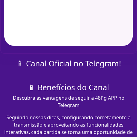
📱 Canal Oficial no Telegram!
📱 Benefícios do Canal
Descubra as vantagens de seguir a 48Pg APP no
Telegram
Seguindo nossas dicas, configurando corretamente a
transmissão e aproveitando as funcionalidades
interativas, cada partida se torna uma oportunidade de