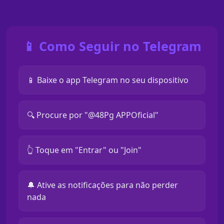
📱 Como Seguir no Telegram
📱 Baixe o app Telegram no seu dispositivo
🔍 Procure por "@48Pg APPOficial"
👆 Toque em "Entrar" ou "Join"
🔔 Ative as notificações para não perder
nada