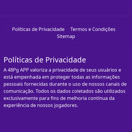
Políticas de Privacidade
Termos e Condições
Sitemap
Políticas de Privacidade
A 48Pg APP valoriza a privacidade de seus usuários e
está empenhada em proteger todas as informações
pessoais fornecidas durante o uso de nossos canais de
comunicação. Todos os dados coletados são utilizados
exclusivamente para fins de melhoria contínua da
experiência de nossos jogadores.