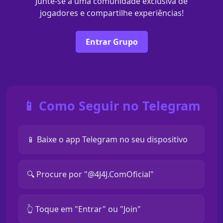
Junte-se a uma comunidade exclusiva de
jogadores e compartilhe experiências!
Entrar Grupo
📱 Como Seguir no Telegram
📱 Baixe o app Telegram no seu dispositivo
🔍 Procure por "@4J4J.ComOficial"
👆 Toque em "Entrar" ou "Join"