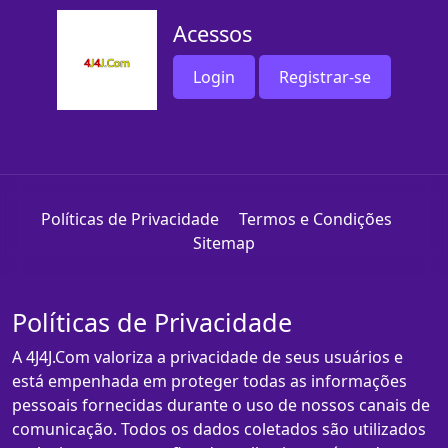
Acessos
Login
Registrar-se
Políticas de Privacidade
Termos e Condições
Sitemap
Políticas de Privacidade
A 4J4J.Com valoriza a privacidade de seus usuários e
está empenhada em proteger todas as informações
pessoais fornecidas durante o uso de nossos canais de
comunicação. Todos os dados coletados são utilizados