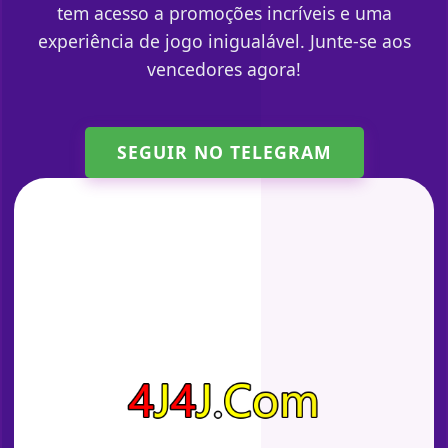
tem acesso a promoções incríveis e uma
experiência de jogo inigualável. Junte-se aos
vencedores agora!
SEGUIR NO TELEGRAM