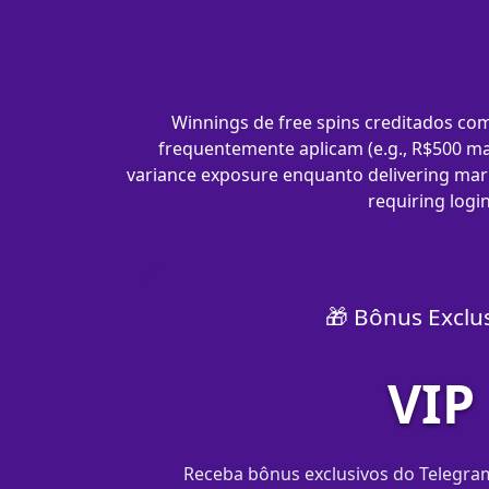
Winnings de free spins creditados co
frequentemente aplicam (e.g., R$500 ma
variance exposure enquanto delivering marke
requiring login
🎁 Bônus Exclu
VIP
Receba bônus exclusivos do Telegra