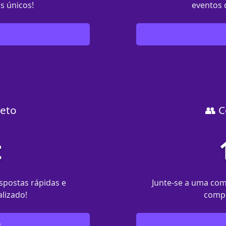
s únicos!
eventos 
reto
👥 
t
espostas rápidas e
Junte-se a uma com
lizado!
compa
e