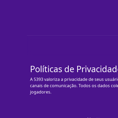
Políticas de Privacida
A 5393 valoriza a privacidade de seus usuá
canais de comunicação. Todos os dados cole
jogadores.