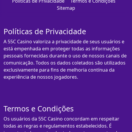
Políticas de Privacidade
Termos e Condições
Sitemap
Políticas de Privacidade
A 55C Casino valoriza a privacidade de seus usuários e
está empenhada em proteger todas as informações
pessoais fornecidas durante o uso de nossos canais de
comunicação. Todos os dados coletados são utilizados
exclusivamente para fins de melhoria contínua da
experiência de nossos jogadores.
Termos e Condições
Os usuários da 55C Casino concordam em respeitar
todas as regras e regulamentos estabelecidos. É