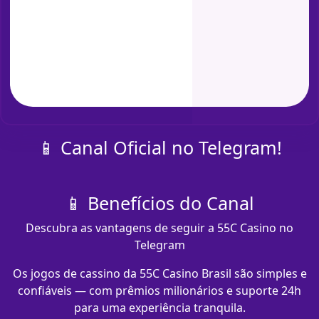
📱 Canal Oficial no Telegram!
📱 Benefícios do Canal
Descubra as vantagens de seguir a 55C Casino no
Telegram
Os jogos de cassino da 55C Casino Brasil são simples e
confiáveis — com prêmios milionários e suporte 24h
para uma experiência tranquila.