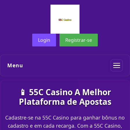
Login
Registrar-se
Menu
📱 55C Casino A Melhor
Plataforma de Apostas
Cadastre-se na 55C Casino para ganhar bônus no
cadastro e em cada recarga. Com a 55C Casino,