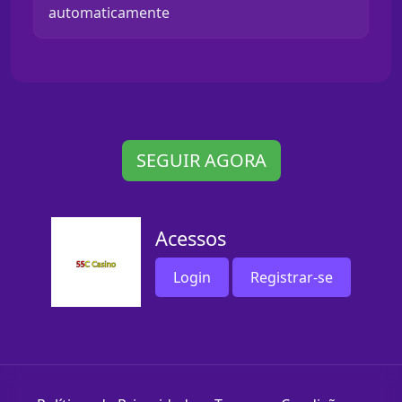
automaticamente
SEGUIR AGORA
Acessos
Login
Registrar-se