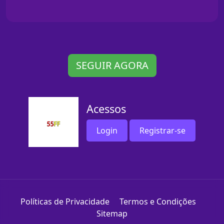
SEGUIR AGORA
Acessos
Login
Registrar-se
Políticas de Privacidade
Termos e Condições
Sitemap