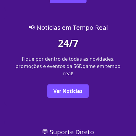
📢 Notícias em Tempo Real
24/7
Fique por dentro de todas as novidades,
promoções e eventos da 56Dgame em tempo
real!
Ver Notícias
💬 Suporte Direto