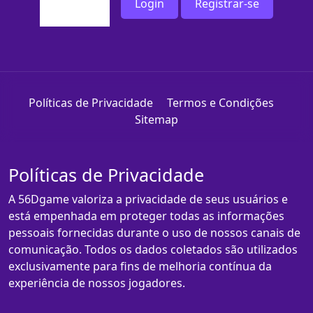
Login
Registrar-se
Políticas de Privacidade
Termos e Condições
Sitemap
Políticas de Privacidade
A 56Dgame valoriza a privacidade de seus usuários e
está empenhada em proteger todas as informações
pessoais fornecidas durante o uso de nossos canais de
comunicação. Todos os dados coletados são utilizados
exclusivamente para fins de melhoria contínua da
experiência de nossos jogadores.