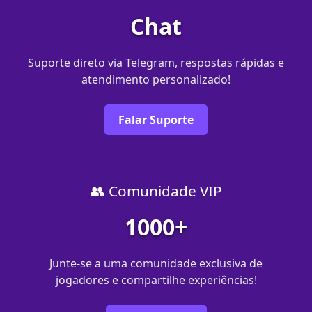
Chat
Suporte direto via Telegram, respostas rápidas e
atendimento personalizado!
Falar Suporte
👥 Comunidade VIP
1000+
Junte-se a uma comunidade exclusiva de
jogadores e compartilhe experiências!