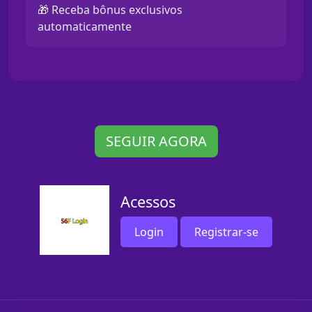
🎁 Receba bônus exclusivos
automaticamente
SEGUIR AGORA
Acessos
Login
Registrar-se