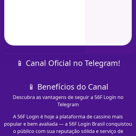
📱 Canal Oficial no Telegram!
📱 Benefícios do Canal
Descubra as vantagens de seguir a 56F Login no
Telegram
A 56F Login é hoje a plataforma de cassino mais
popular e bem avaliada — a 56F Login Brasil conquistou
o público com sua reputação sólida e serviço de