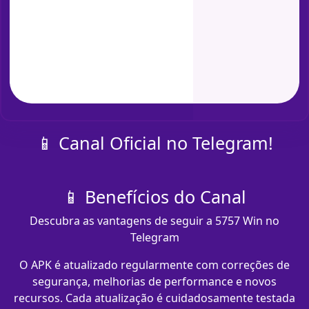
📱 Canal Oficial no Telegram!
📱 Benefícios do Canal
Descubra as vantagens de seguir a 5757 Win no
Telegram
O APK é atualizado regularmente com correções de
segurança, melhorias de performance e novos
recursos. Cada atualização é cuidadosamente testada