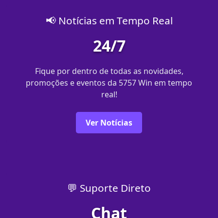
📢 Notícias em Tempo Real
24/7
Fique por dentro de todas as novidades,
promoções e eventos da 5757 Win em tempo
real!
Ver Notícias
💬 Suporte Direto
Chat