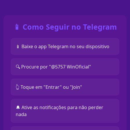
📱 Como Seguir no Telegram
📱 Baixe o app Telegram no seu dispositivo
🔍 Procure por "@5757 WinOficial"
👆 Toque em "Entrar" ou "Join"
🔔 Ative as notificações para não perder
nada