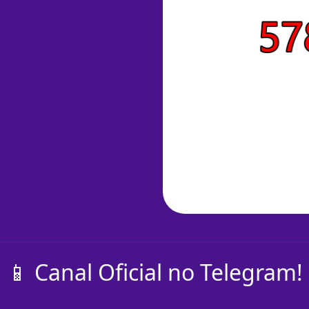
📱 Canal Oficial no Telegram!