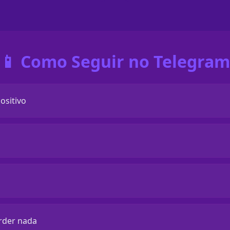
📱 Como Seguir no Telegram
ositivo
erder nada