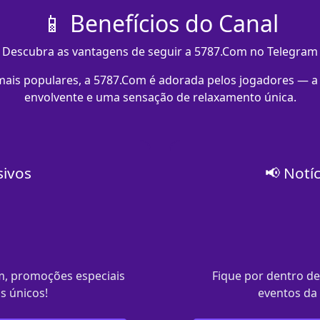
📱 Benefícios do Canal
Descubra as vantagens de seguir a 5787.Com no Telegram
ais populares, a 5787.Com é adorada pelos jogadores — a 
envolvente e uma sensação de relaxamento única.
sivos
📢 Notí
m, promoções especiais
Fique por dentro d
s únicos!
eventos da