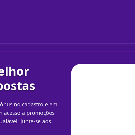
elhor
postas
bônus no cadastro e em
em acesso a promoções
ualável. Junte-se aos