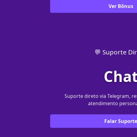
Ver Bônus
💬 Suporte Di
Cha
Suporte direto via Telegram, r
atendimento persona
Falar Suport