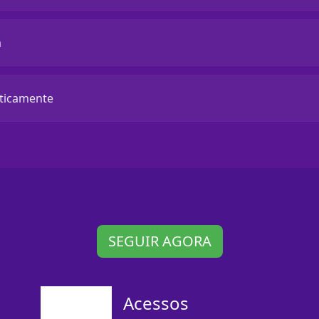
a
aticamente
SEGUIR AGORA
Acessos