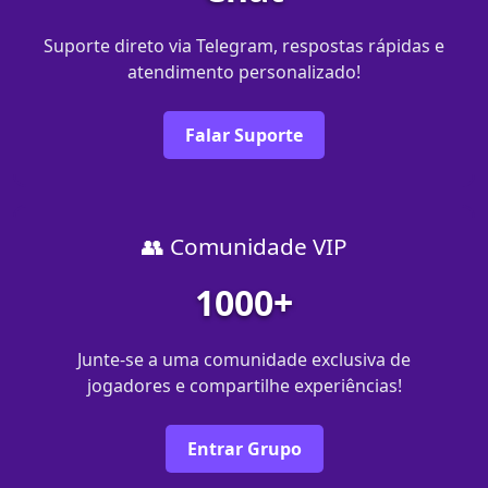
Suporte direto via Telegram, respostas rápidas e
atendimento personalizado!
Falar Suporte
👥 Comunidade VIP
1000+
Junte-se a uma comunidade exclusiva de
jogadores e compartilhe experiências!
Entrar Grupo