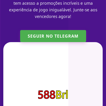
tem acesso a promoções incríveis e uma
experiência de jogo inigualável. Junte-se aos
vencedores agora!
SEGUIR NO TELEGRAM