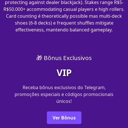
protecting against dealer blackjack). Stakes range R$5-
R$50.000+ accommodating casual players e high rollers.
Card counting é theoretically possible mas multi-deck
shoes (6-8 decks) e frequent shuffles mitigate
effectiveness, mantendo balanced gameplay.
🎁 Bônus Exclusivos
VIP
Receba bônus exclusivos do Telegram,
promoções especiais e códigos promocionais
únicos!
Ver Bônus