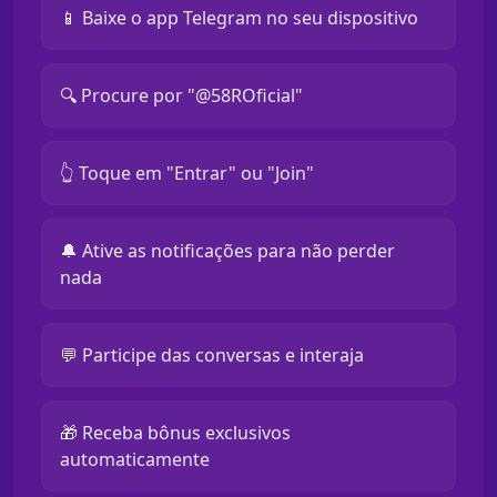
📱 Baixe o app Telegram no seu dispositivo
🔍 Procure por "@58ROficial"
👆 Toque em "Entrar" ou "Join"
🔔 Ative as notificações para não perder
nada
💬 Participe das conversas e interaja
🎁 Receba bônus exclusivos
automaticamente