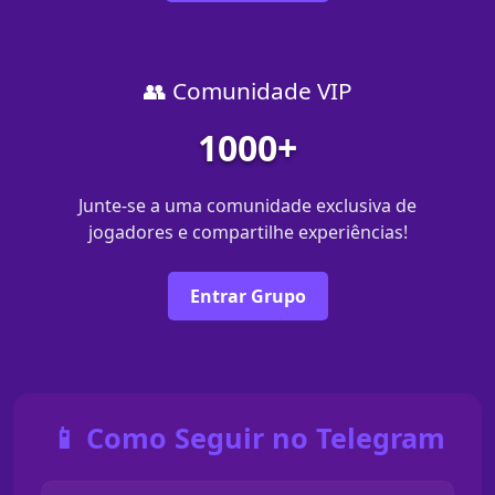
👥 Comunidade VIP
1000+
Junte-se a uma comunidade exclusiva de
jogadores e compartilhe experiências!
Entrar Grupo
📱 Como Seguir no Telegram