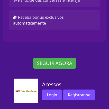
💬 Participe das conversas e interaja
🎁 Receba bônus exclusivos
automaticamente
SEGUIR AGORA
Acessos
Login
Registrar-se