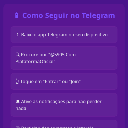
📱 Como Seguir no Telegram
📱 Baixe o app Telegram no seu dispositivo
🔍 Procure por "@5905 Com
PlataformaOficial"
👆 Toque em "Entrar" ou "Join"
🔔 Ative as notificações para não perder
nada