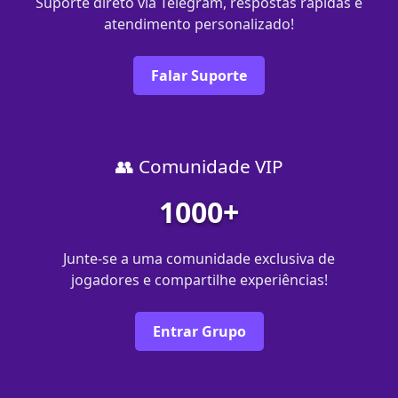
Suporte direto via Telegram, respostas rápidas e
atendimento personalizado!
Falar Suporte
👥 Comunidade VIP
1000+
Junte-se a uma comunidade exclusiva de
jogadores e compartilhe experiências!
Entrar Grupo