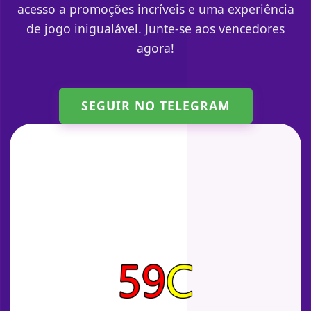
acesso a promoções incríveis e uma experiência
de jogo inigualável. Junte-se aos vencedores
agora!
SEGUIR NO TELEGRAM