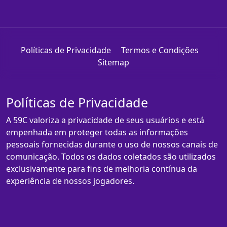
Políticas de Privacidade
Termos e Condições
Sitemap
Políticas de Privacidade
A 59C valoriza a privacidade de seus usuários e está
empenhada em proteger todas as informações
pessoais fornecidas durante o uso de nossos canais de
comunicação. Todos os dados coletados são utilizados
exclusivamente para fins de melhoria contínua da
experiência de nossos jogadores.