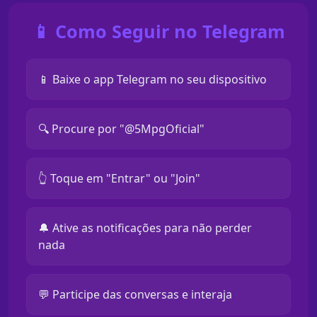
📱 Como Seguir no Telegram
📱 Baixe o app Telegram no seu dispositivo
🔍 Procure por "@5MpgOficial"
👆 Toque em "Entrar" ou "Join"
🔔 Ative as notificações para não perder
nada
💬 Participe das conversas e interaja