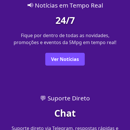
📢 Notícias em Tempo Real
24/7
Fique por dentro de todas as novidades,
promoções e eventos da 5Mpg em tempo real!
Ver Notícias
💬 Suporte Direto
Chat
Suporte direto via Telegram, respostas rápidas e