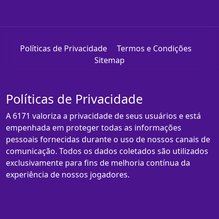
Políticas de Privacidade
Termos e Condições
Sitemap
Políticas de Privacidade
A 6171 valoriza a privacidade de seus usuários e está
empenhada em proteger todas as informações
pessoais fornecidas durante o uso de nossos canais de
comunicação. Todos os dados coletados são utilizados
exclusivamente para fins de melhoria contínua da
experiência de nossos jogadores.