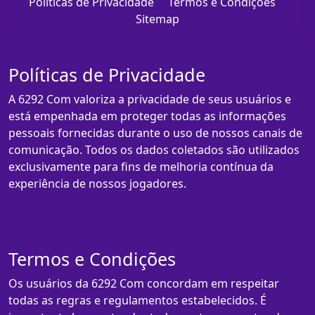
Políticas de Privacidade
Termos e Condições
Sitemap
Políticas de Privacidade
A 6292 Com valoriza a privacidade de seus usuários e
está empenhada em proteger todas as informações
pessoais fornecidas durante o uso de nossos canais de
comunicação. Todos os dados coletados são utilizados
exclusivamente para fins de melhoria contínua da
experiência de nossos jogadores.
Termos e Condições
Os usuários da 6292 Com concordam em respeitar
todas as regras e regulamentos estabelecidos. É