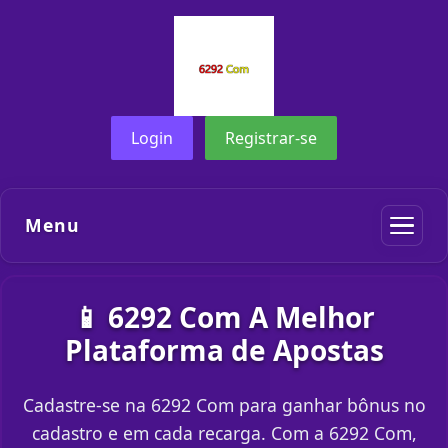
Login
Registrar-se
Menu
📱 6292 Com A Melhor
Plataforma de Apostas
Cadastre-se na 6292 Com para ganhar bônus no
cadastro e em cada recarga. Com a 6292 Com,