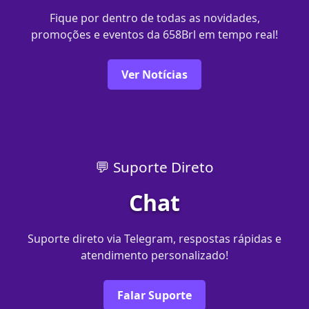
Fique por dentro de todas as novidades,
promoções e eventos da 658Brl em tempo real!
Ver Notícias
💬 Suporte Direto
Chat
Suporte direto via Telegram, respostas rápidas e
atendimento personalizado!
Falar Suporte