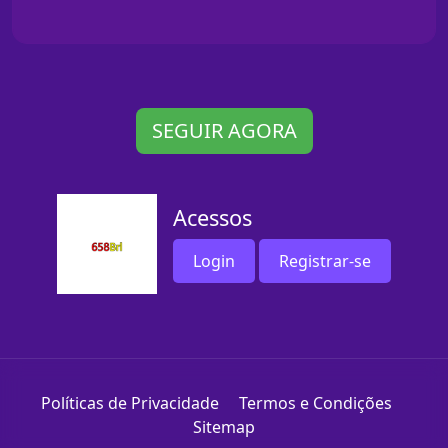
SEGUIR AGORA
Acessos
Login
Registrar-se
Políticas de Privacidade
Termos e Condições
Sitemap