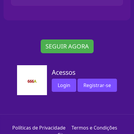
SEGUIR AGORA
Acessos
Login
Registrar-se
Políticas de Privacidade
Termos e Condições