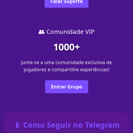
Falar Suporte
👥 Comunidade VIP
1000+
Junte-se a uma comunidade exclusiva de
jogadores e compartilhe experiências!
Entrar Grupo
📱 Como Seguir no Telegram