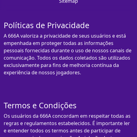
Sitemap
Políticas de Privacidade
A 666A valoriza a privacidade de seus usuários e está
empenhada em proteger todas as informações
pessoais fornecidas durante o uso de nossos canais de
comunicação. Todos os dados coletados são utilizados
exclusivamente para fins de melhoria contínua da
experiência de nossos jogadores.
Termos e Condições
Os usuários da 666A concordam em respeitar todas as
regras e regulamentos estabelecidos. É importante ler
e entender todos os termos antes de participar de