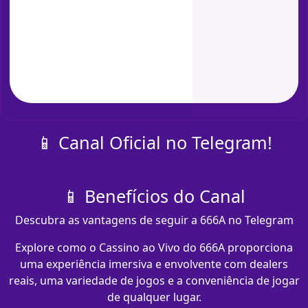
📱 Canal Oficial no Telegram!
📱 Benefícios do Canal
Descubra as vantagens de seguir a 666A no Telegram
Explore como o Cassino ao Vivo do 666A proporciona
uma experiência imersiva e envolvente com dealers
reais, uma variedade de jogos e a conveniência de jogar
de qualquer lugar.