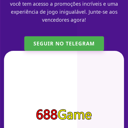
você tem acesso a promoções incríveis e uma
experiência de jogo inigualável. Junte-se aos
vencedores agora!
SEGUIR NO TELEGRAM