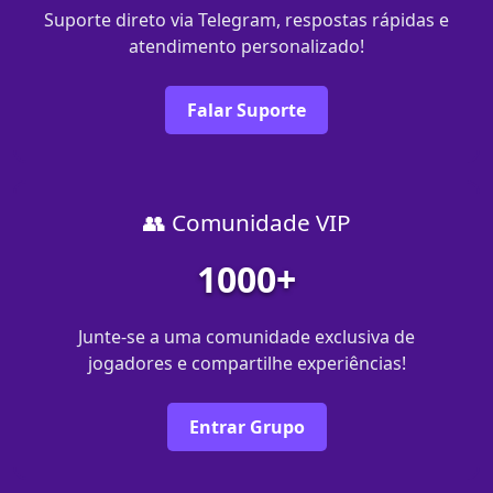
Suporte direto via Telegram, respostas rápidas e
atendimento personalizado!
Falar Suporte
👥 Comunidade VIP
1000+
Junte-se a uma comunidade exclusiva de
jogadores e compartilhe experiências!
Entrar Grupo