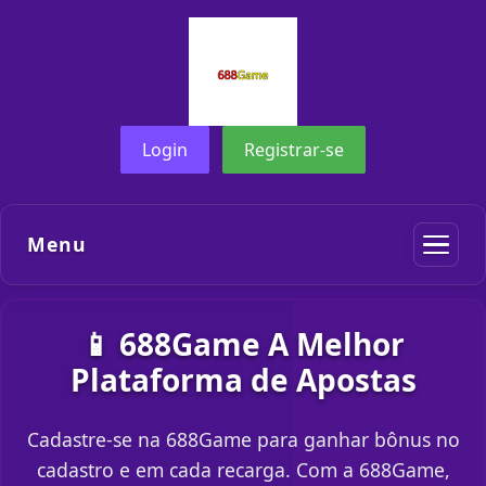
Login
Registrar-se
Menu
📱 688Game A Melhor
Plataforma de Apostas
Cadastre-se na 688Game para ganhar bônus no
cadastro e em cada recarga. Com a 688Game,