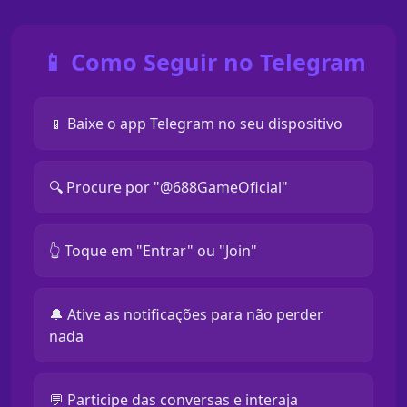
📱 Como Seguir no Telegram
📱 Baixe o app Telegram no seu dispositivo
🔍 Procure por "@688GameOficial"
👆 Toque em "Entrar" ou "Join"
🔔 Ative as notificações para não perder
nada
💬 Participe das conversas e interaja