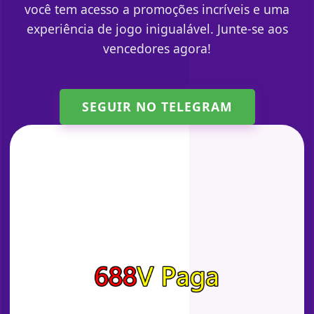
você tem acesso a promoções incríveis e uma
experiência de jogo inigualável. Junte-se aos
vencedores agora!
SEGUIR NO TELEGRAM