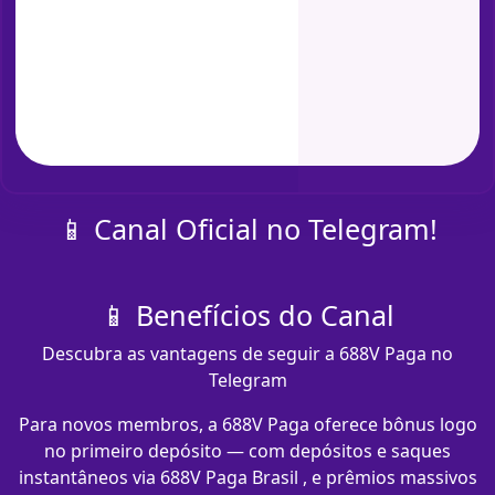
📱 Canal Oficial no Telegram!
📱 Benefícios do Canal
Descubra as vantagens de seguir a 688V Paga no
Telegram
Para novos membros, a 688V Paga oferece bônus logo
no primeiro depósito — com depósitos e saques
instantâneos via 688V Paga Brasil , e prêmios massivos