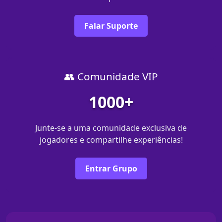
Falar Suporte
👥 Comunidade VIP
1000+
Junte-se a uma comunidade exclusiva de
jogadores e compartilhe experiências!
Entrar Grupo