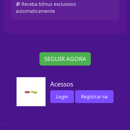
🎁 Receba bônus exclusivos
automaticamente
SEGUIR AGORA
Acessos
Login
Registrar-se