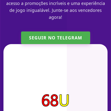
acesso a promoções incríveis e uma experiência
de jogo inigualável. Junte-se aos vencedores
agora!
SEGUIR NO TELEGRAM