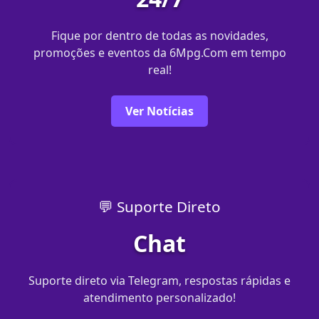
Fique por dentro de todas as novidades,
promoções e eventos da 6Mpg.Com em tempo
real!
Ver Notícias
💬 Suporte Direto
Chat
Suporte direto via Telegram, respostas rápidas e
atendimento personalizado!