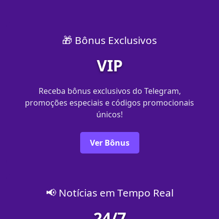
🎁 Bônus Exclusivos
VIP
Receba bônus exclusivos do Telegram,
promoções especiais e códigos promocionais
únicos!
Ver Bônus
📢 Notícias em Tempo Real
24/7