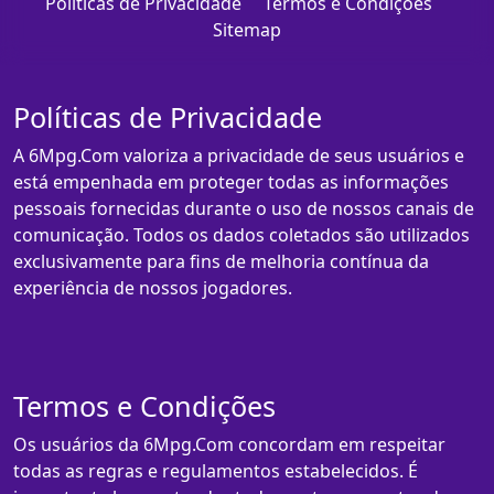
Políticas de Privacidade
Termos e Condições
Sitemap
Políticas de Privacidade
A 6Mpg.Com valoriza a privacidade de seus usuários e
está empenhada em proteger todas as informações
pessoais fornecidas durante o uso de nossos canais de
comunicação. Todos os dados coletados são utilizados
exclusivamente para fins de melhoria contínua da
experiência de nossos jogadores.
Termos e Condições
Os usuários da 6Mpg.Com concordam em respeitar
todas as regras e regulamentos estabelecidos. É