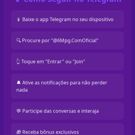
📱 Baixe o app Telegram no seu dispositivo
🔍 Procure por "@6Mpg.ComOficial"
👆 Toque em "Entrar" ou "Join"
🔔 Ative as notificações para não perder
nada
💬 Participe das conversas e interaja
🎁 Receba bônus exclusivos