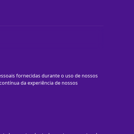
essoais fornecidas durante o uso de nossos
 contínua da experiência de nossos