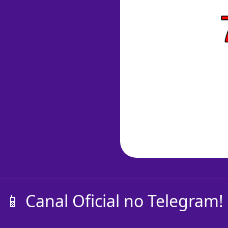
📱 Canal Oficial no Telegram!