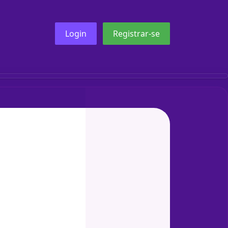
Login
Registrar-se