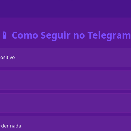
📱 Como Seguir no Telegram
ositivo
erder nada