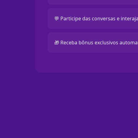
💬 Participe das conversas e interaj
🎁 Receba bônus exclusivos autom