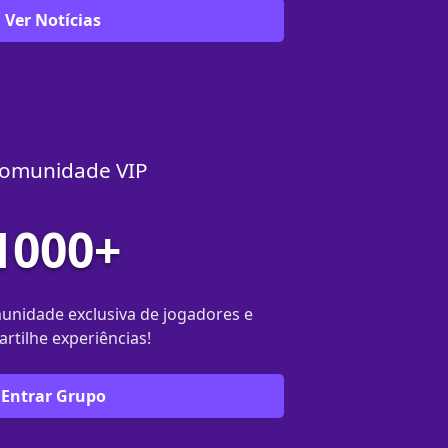
Ver Notícias
Comunidade VIP
1000+
unidade exclusiva de jogadores e
rtilhe experiências!
Entrar Grupo