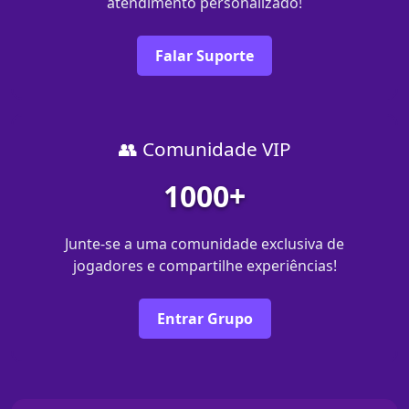
atendimento personalizado!
Falar Suporte
👥 Comunidade VIP
1000+
Junte-se a uma comunidade exclusiva de
jogadores e compartilhe experiências!
Entrar Grupo