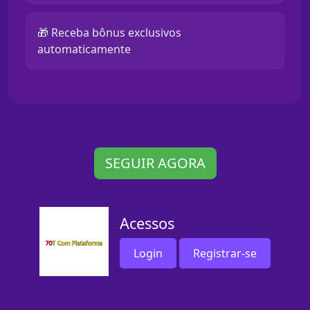
🎁 Receba bônus exclusivos
automaticamente
SEGUIR AGORA
Acessos
Login
Registrar-se