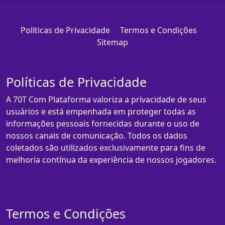
Políticas de Privacidade
Termos e Condições
Sitemap
Políticas de Privacidade
A 70T Com Plataforma valoriza a privacidade de seus
usuários e está empenhada em proteger todas as
informações pessoais fornecidas durante o uso de
nossos canais de comunicação. Todos os dados
coletados são utilizados exclusivamente para fins de
melhoria contínua da experiência de nossos jogadores.
Termos e Condições