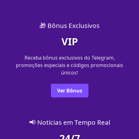
🎁 Bônus Exclusivos
VIP
Receba bônus exclusivos do Telegram,
promoções especiais e códigos promocionais
únicos!
Ver Bônus
📢 Notícias em Tempo Real
24/7