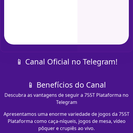
📱 Canal Oficial no Telegram!
📱 Benefícios do Canal
Descubra as vantagens de seguir a 755T Plataforma no
Telegram
Apresentamos uma enorme variedade de jogos da 755T
Plataforma como caça-níqueis, jogos de mesa, vídeo
pôquer e crupiês ao vivo.